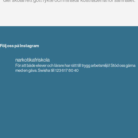
Följ oss på Instagram
narkotikafriskola
För att både elever och lärare har rätt till trygg arbetsmiljö!
Stöd oss gärna
med en gåva.
Swisha till 123 617 80 40