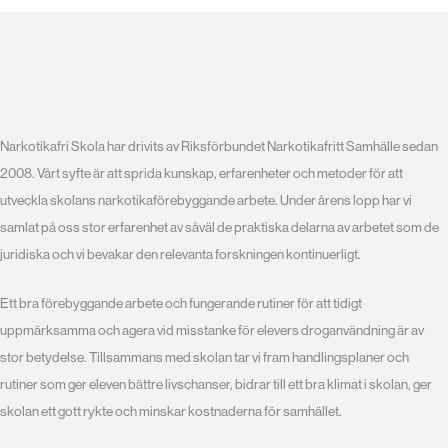
Narkotikafri Skola har drivits av Riksförbundet Narkotikafritt Samhälle sedan
2008. Vårt syfte är att sprida kunskap, erfarenheter och metoder för att
utveckla skolans narkotikaförebyggande arbete. Under årens lopp har vi
samlat på oss stor erfarenhet av såväl de praktiska delarna av arbetet som de
juridiska och vi bevakar den relevanta forskningen kontinuerligt.
Ett bra förebyggande arbete och fungerande rutiner för att tidigt
uppmärksamma och agera vid misstanke för elevers droganvändning är av
stor betydelse. Tillsammans med skolan tar vi fram handlingsplaner och
rutiner som ger eleven bättre livschanser, bidrar till ett bra klimat i skolan, ger
skolan ett gott rykte och minskar kostnaderna för samhället.