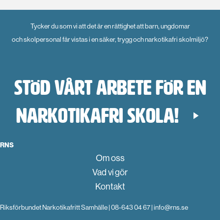
Tycker du som vi att det är en rättighet att barn, ungdomar
och skolpersonal får vistas i en säker, trygg och narkotikafri skolmiljö?
Stöd vårt arbete för en
narkotikafri skola!
RNS
Om oss
Vad vi gör
Kontakt
Riksförbundet Narkotikafritt Samhälle | 08-643 04 67 | info@rns.se