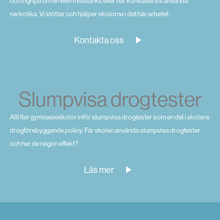
och ingripa om en elev misstänks eller har konstaterats använda
narkotika. Vi stöttar och hjälper skolorna i det här arbetet.
Kontakta oss
Slumpvisa drogtester
Allt fler gymnasieskolor inför slumpvisa drogtester som en del i skolans
drogförebyggande policy. Får skolan använda slumpvisa drogtester
och har de någon effekt?
Läs mer