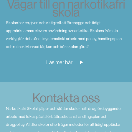
Vägar till en narkotikafri
skola
Skolan har en given och viktig roll att förebygga och tidigt
uppmärksamma elevers användning av narkotika. Skolans främsta
verktyg för detta är ett systematiskt arbete med policy, handlingsplan
och rutiner. Men vad får, kan och bör skolan göra?
Läs mer här
Kontakta oss
Narkotikafri Skola hjälper och stöttar skolor i sitt drogförebyggande
arbete med fokus på att förbättra skolans handlingsplan och
drogpolicy. Allt fler skolor efterfrågar metoder för att tidigt upptäcka